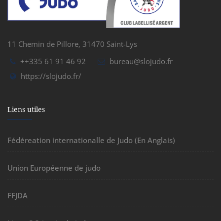
11 Chemin de Pillore, 31470 Saint-Lys
++335 61 91 46 92
bureau@slojudo.fr
https://slojudo.fr/
Liens utiles
Fédéreation internationalle de Judo (En Anglais)
Union Européenne de judo
FFJDA