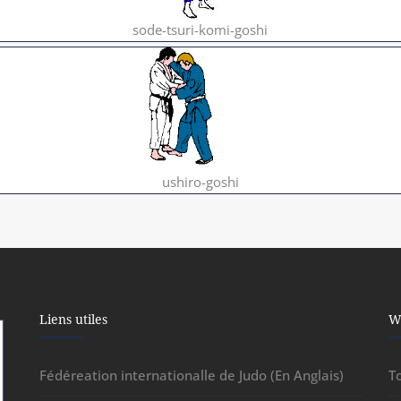
sode-tsuri-komi-goshi
ushiro-goshi
Liens utiles
W
Fédéreation internationalle de Judo (En Anglais)
T