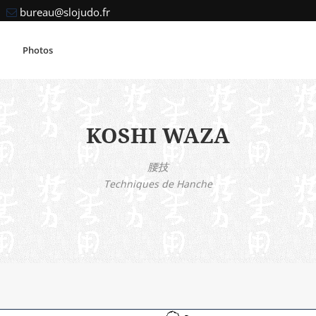
bureau@slojudo.fr
Photos
KOSHI WAZA
腰技
Techniques de Hanche