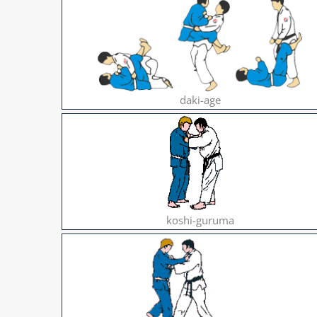
daki-age
koshi-guruma