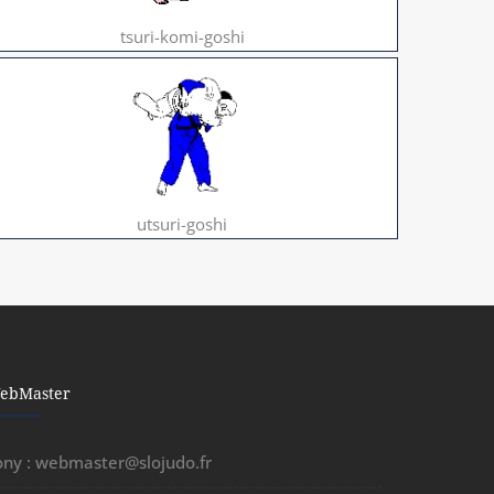
tsuri-komi-goshi
utsuri-goshi
ebMaster
ony :
webmaster@slojudo.fr