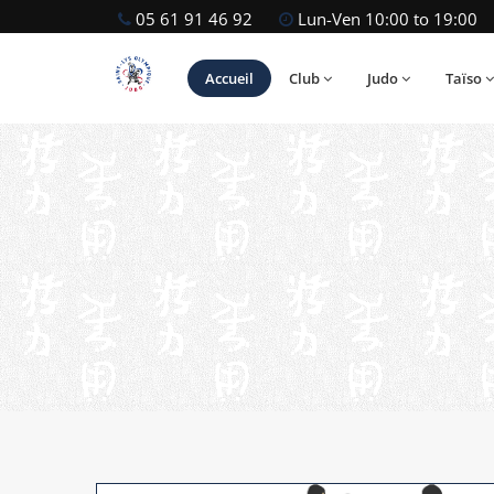
05 61 91 46 92
Lun-Ven 10:00 to 19:00
Accueil
Club
Judo
Taïso