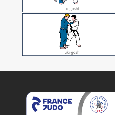
o-goshi
uki-goshi